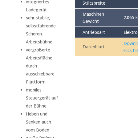
integriertes
Stützbreite
Ladegerät
Maschinen
2.065 
sehr stabile,
Gewicht
selbstfahrende
Antriebsart
Elektro
Scheren-
Arbeitsbühne
Downl
Datenblatt
vergrößerte
klick hi
Arbeitsfläche
durch
ausschiebbare
Plattform
mobiles
Steuergerät auf
der Bühne
Heben und
Senken auch
vom Boden
weiße Reifen (