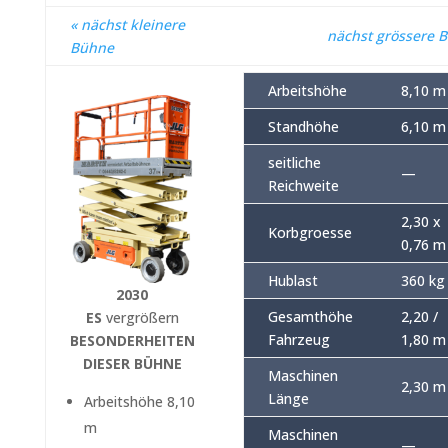
« nächst kleinere
nächst grössere 
Bühne
Arbeitshöhe
8,10 m
Standhöhe
6,10 m
seitliche
—
Reichweite
2,30 x
Korbgroesse
0,76 m
Hublast
360 kg
2030
Gesamthöhe
2,20 /
ES
vergrößern
Fahrzeug
1,80 m
BESONDERHEITEN
DIESER BÜHNE
Maschinen
2,30 m
Länge
Arbeitshöhe 8,10
m
Maschinen
—