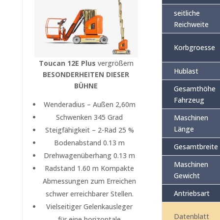
seitliche
Reichweite
Korbgroesse
Toucan 12E Plus
vergrößern
Hublast
BESONDERHEITEN DIESER
BÜHNE
Gesamthöhe
Fahrzeug
Wenderadius – Außen 2,60m
Schwenken 345 Grad
Maschinen
Länge
Steigfähigkeit – 2-Rad 25 %
Bodenabstand 0.13 m
Gesamtbreite
Drehwagenüberhang 0.13 m
Maschinen
Radstand 1.60 m Kompakte
Gewicht
Abmessungen zum Erreichen
Antriebsart
schwer erreichbarer Stellen.
Vielseitiger Gelenkausleger
Datenblatt
für eine horizontale