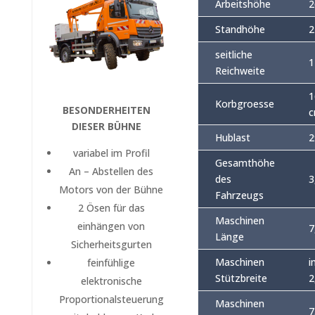
Arbeitshöhe
2
Standhöhe
2
seitliche
1
Reichweite
1
Korbgroesse
BESONDERHEITEN
DIESER BÜHNE
Hublast
2
variabel im Profil
Gesamthöhe
An – Abstellen des
des
3
Motors von der Bühne
Fahrzeugs
2 Ösen für das
Maschinen
einhängen von
7
Länge
Sicherheitsgurten
Maschinen
i
feinfühlige
Stützbreite
2
elektronische
Proportionalsteuerung
Maschinen
7