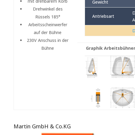
mit drehbarem Korb
Gewicht
Drehwinkel des
D
Antriebsart
Rüssels 185°
A
Arbeitsscheinwerfer
D
auf der Bühne
230V Anschuss in der
Graphik Arbeitsbühne
Bühne
Martin GmbH & Co.KG