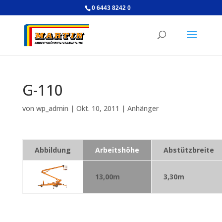
0 6443 8242 0
G-110
von
wp_admin
|
Okt. 10, 2011
|
Anhänger
Abbildung
Arbeitshöhe
Abstützbreite
13,00m
3,30m